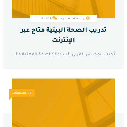
بواسطة المشرف
04 تعليقات
تدريب الصحة البيئية متاح عبر
الإنترنت
يُحدث المجلس العربي للسلامة والصحة المهنية والبيئة ثورة في التطوير المهني في المنطقة من خلال تقديم وحدات تدريبية شاملة للصحة البيئية عبر الإنترنت من خلال منصة التعلم الرقمية المتطورة. تم تصميم هذه الدورات المبتكرة خصيصاً لمعالجة الحاجة المتزايدة لتعليم الصحة البيئية عالي الجودة والقابل للوصول عبر العالم العربي. تغطي الوحدات التدريبية مواضيع حيوية تشمل إدارة جودة الهواء، ومنع تلوث المياه، وبروتوكولات إدارة النفايات، والتعامل الآمن مع المواد الكيميائية، ومنهجيات تقييم المخاطر البيئية. تتضمن كل وحدة محاكاة تفاعلية، ودراسات حالة من الواقع من الصناعات الإقليمية، ومحاضرات فيديو من الخبراء، وأدوات تقييم عملية. تدعم المنصة اللغتين العربية والإنجليزية، مما يضمن أقصى قدر من إمكانية الوصول للمهنيين عبر خلفيات تعليمية مختلفة. يمكن للمشاركين التعلم بوتيرتهم الخاصة مع تلقي الدعم المستمر من المدربين المعتمدين والوصول إلى ثروة من الموارد القابلة للتحميل والمواد المرجعية.
١٧ أغسطس