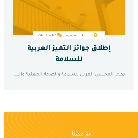
بواسطة المشرف
02 تعليقات
إطلاق جوائز التميز العربية
للسلامة
يفخر المجلس العربي للسلامة والصحة المهنية والبيئة بالإعلان عن الإطلاق الافتتاحي لجوائز التميز العربية السنوية للسلامة، وهو برنامج تقدير مرموق مصمم للاحتفال وتكريم الإنجازات المتميزة في سلامة أماكن العمل وحماية الصحة والإشراف البيئي عبر المؤسسات العربية. يضم برنامج الجوائز الشامل هذا فئات متعددة تشمل أفضل ابتكار في السلامة، وقيادة الحماية البيئية، وتميز الصحة المهنية، وبرنامج التدريب على السلامة لهذا العام، والإنجاز مدى الحياة في السلامة. ستجمع حفلة توزيع الجوائز مختصي السلامة وقادة الصناعة وممثلي الحكومات من عبر المنطقة العربية لعرض الحلول الابتكارية للسلامة، ومشاركة أفضل الممارسات، وتقدير المؤسسات التي أظهرت التزاماً استثنائياً بحماية قوتها العاملة والبيئة. الترشيحات مفتوحة الآن للمؤسسات والأفراد الذين قدموا مساهمات كبيرة في تطوير ثقافة السلامة وتنفيذ أنظمة إدارة السلامة عالمية المستوى.
ابقَ محدثاً