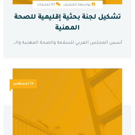
بواسطة المشرف
03 تعليقات
تشكيل لجنة بحثية إقليمية للصحة
المهنية
أسس المجلس العربي للسلامة والصحة المهنية والبيئة لجنة بحثية إقليمية رائدة مخصصة لإجراء دراسات شاملة ومبتكرة حول تحديات الصحة المهنية التي تؤثر بشكل خاص على المنطقة العربية. تضم هذه اللجنة متعددة التخصصات باحثين رائدين ومهنيين طبيين وخبراء سلامة ومتخصصين في الصناعة من عبر العالم العربي، مجمعة خبرات متنوعة لمعالجة قضايا الصحة المهنية المعقدة. تركز أجندة البحث الخاصة باللجنة على تطوير حلول قائمة على الأدلة ومصممة خصيصاً للسياقات الصناعية الإقليمية، والاعتبارات المناخية، والعوامل الثقافية، والمخاطر المهنية الناشئة. تشمل مجالات البحث ذات الأولوية إدارة الإجهاد الحراري في المناخات الصحراوية، والصحة التنفسية المهنية في صناعات النفط والغاز، والحلول المريحة لأماكن العمل التقليدية والحديثة، وتأثير التقدم التكنولوجي على صحة وسلامة العمال. ستنشر اللجنة النتائج البحثية بانتظام، وتطور إرشادات التنفيذ العملية، وتقدم توصيات مدفوعة بالبيانات لصانعي السياسات وقادة الصناعة في جميع أنحاء المنطقة.
١٧ أغسطس